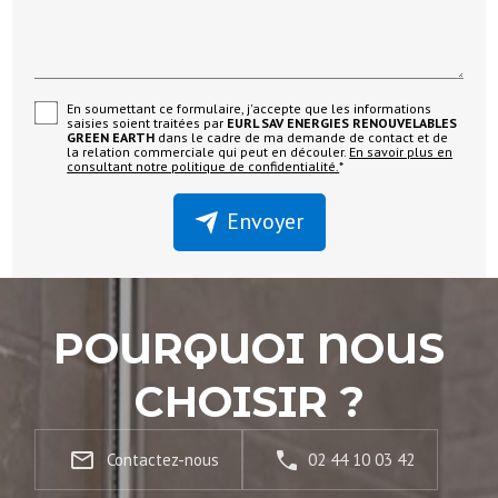
En soumettant ce formulaire, j'accepte que les informations
saisies soient traitées par
EURL SAV ENERGIES RENOUVELABLES
GREEN EARTH
dans le cadre de ma demande de contact et de
la relation commerciale qui peut en découler.
En savoir plus en
consultant notre politique de confidentialité.
*
Envoyer
POURQUOI NOUS
CHOISIR ?
mail_outline
Contactez-nous
02 44 10 03 42