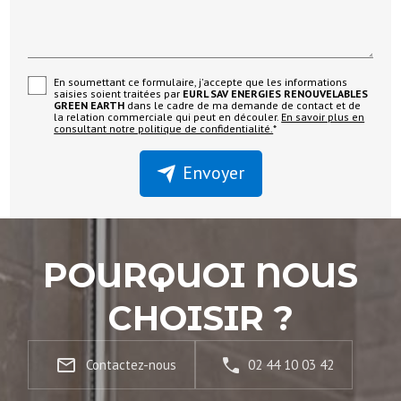
En soumettant ce formulaire, j'accepte que les informations
saisies soient traitées par
EURL SAV ENERGIES RENOUVELABLES
GREEN EARTH
dans le cadre de ma demande de contact et de
la relation commerciale qui peut en découler.
En savoir plus en
consultant notre politique de confidentialité.
*
Envoyer
POURQUOI NOUS
CHOISIR ?
mail_outline
Contactez-nous
02 44 10 03 42