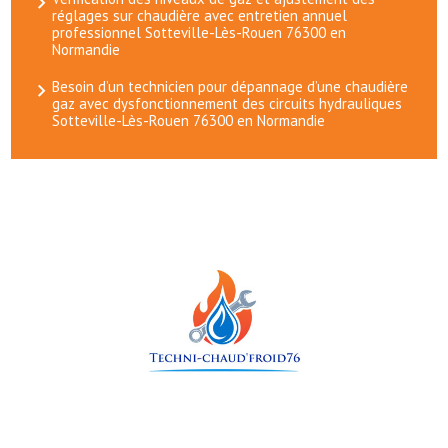
réglages sur chaudière avec entretien annuel
professionnel Sotteville-Lès-Rouen 76300 en
Normandie
Besoin d’un technicien pour dépannage d’une chaudière
gaz avec dysfonctionnement des circuits hydrauliques
Sotteville-Lès-Rouen 76300 en Normandie