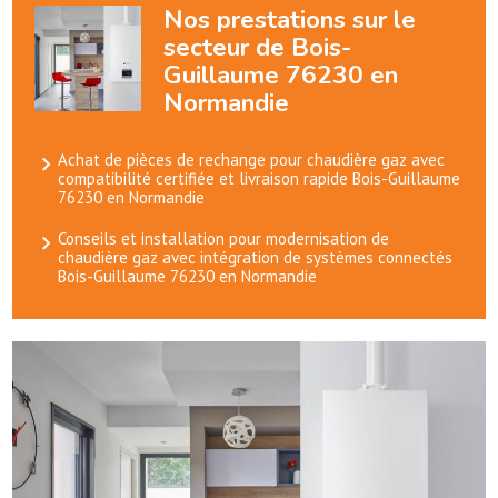
Nos prestations sur le
secteur de Bois-
Guillaume 76230 en
Normandie
Achat de pièces de rechange pour chaudière gaz avec
compatibilité certifiée et livraison rapide Bois-Guillaume
76230 en Normandie
Conseils et installation pour modernisation de
chaudière gaz avec intégration de systèmes connectés
Bois-Guillaume 76230 en Normandie