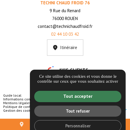
TECHNI CHAUD FROID 76
9 Rue du Renard
76000 ROUEN
contact@technichaudfroid.fr
02 44 10 03 42
Itinéraire
AVIS CLIENTS
Ce site utilise des cookies et vous donne le
contrôle sur ceux que vous souhaitez activer
Guide local
Tout accepter
Informations complémentaires
Mentions légales
Politique de confidentialité
Gestion des cookies
Tout refuser
place
mail
call
Personnaliser