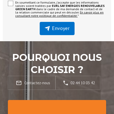
En soumettant ce formulaire, j'accepte que les informations
saisies soient traitées par
EURL SAV ENERGIES RENOUVELABLES
GREEN EARTH
dans le cadre de ma demande de contact et de
la relation commerciale qui peut en découler.
En savoir plus en
consultant notre politique de confidentialité.
*
Envoyer
POURQUOI NOUS
CHOISIR ?
mail_outline
Contactez-nous
02 44 10 03 42