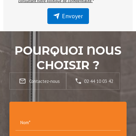
consultant notre politique de confidentialité.
*
Envoyer
POURQUOI NOUS
CHOISIR ?
mail_outline
Contactez-nous
02 44 10 03 42
Nom*