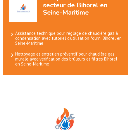
secteur de Bihorel en
Seine-Maritime
Assistance technique pour réglage de chaudière gaz à
condensation avec tutoriel d’utilisation fourni Bihorel en
Seine-Maritime
Nettoyage et entretien préventif pour chaudière gaz
murale avec vérification des brûleurs et filtres Bihorel
en Seine-Maritime