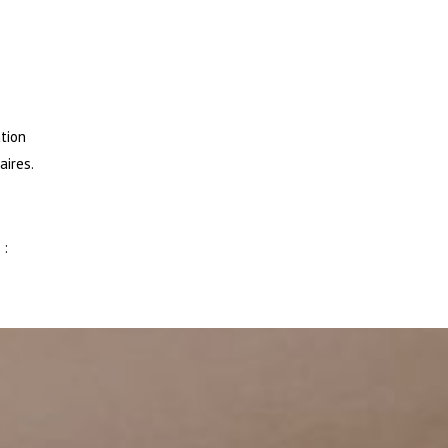
ation
aires.
 :