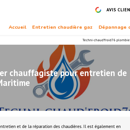
AVIS CLIE
Accueil
Entretien chaudière gaz
Dépannage c
Techni-chaud’froid76 plombier
er chauffagiste pour entretien de
Maritime
entretien et de la réparation des chaudières. Il est également en