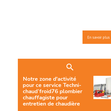
En savoir plus
Notre zone d'activité
pour ce service Techni-
chaud’froid76 plombier
chauffagiste pour
entretien de chaudière