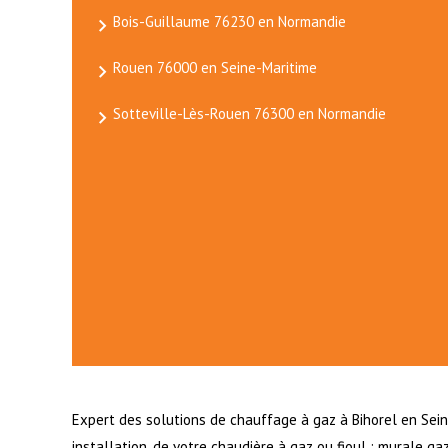
Bois-Guillaume 76230 en Normandie
Rouen 76000 en Seine-Maritime
Sotteville-Lès-Rouen 76300 en Normandie
Expert des solutions de chauffage à gaz à Bihorel en Sein
installation, de votre chaudière à gaz ou fioul : murale g