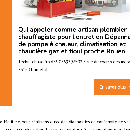
Qui appeler comme artisan plombier
chauffagiste pour l'entretien Dépann
de pompe à chaleur, climatisation et
chaudière gaz et fioul proche Rouen.
Techni-chaud'froid76 0669397502 5 rue du champ des mar
76160 Darnétal
En savoir plus
e-Maritime, nous réalisons aussi des diagnostics de conformité de vo
az, au sol, à condensation, basse température, à accumulation, planche