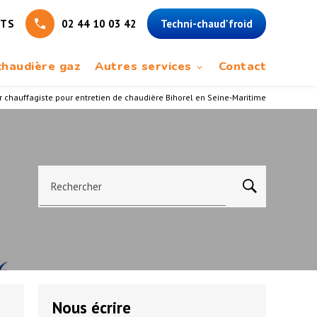
NTS
02 44 10 03 42
Techni-chaud'froid
haudière gaz
Autres services
Contact
 chauffagiste pour entretien de chaudière Bihorel en Seine-Maritime
Rechercher
Nous écrire