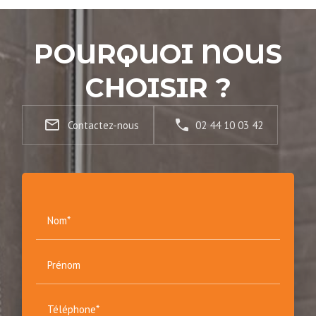
POURQUOI NOUS
CHOISIR ?
mail_outline
Contactez-nous
02 44 10 03 42
Nom*
Prénom
Téléphone*