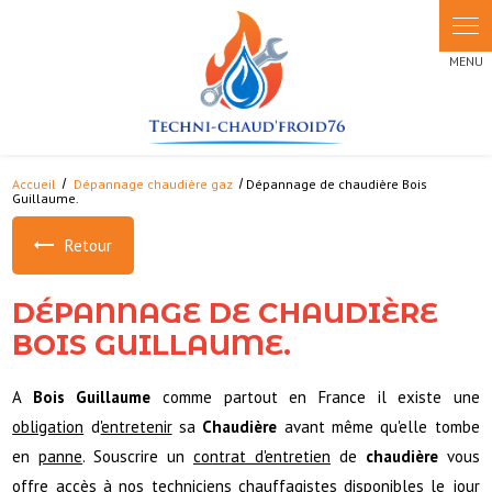
Panneau de gestion des cookies
Accueil
Dépannage chaudière gaz
Dépannage de chaudière Bois
Guillaume.
Retour
DÉPANNAGE DE CHAUDIÈRE
BOIS GUILLAUME.
A
Bois Guillaume
comme partout en France il existe une
obligation
d'
entretenir
sa
Chaudière
avant même qu'elle tombe
en
panne
. Souscrire un
contrat d'entretien
de
chaudière
vous
offre accès à nos
techniciens chauffagistes
disponibles le jour