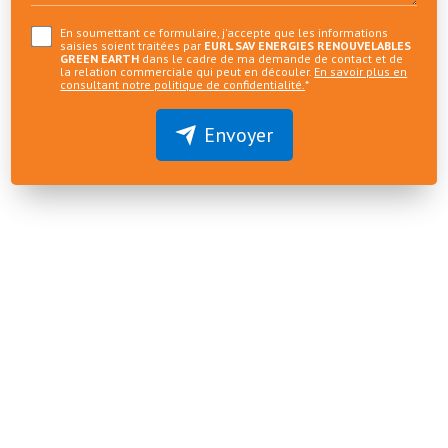
En soumettant ce formulaire, j'accepte que les informations
saisies soient traitées par
EURL SAV ENERGIES RENOUVELABLES
GREEN EARTH
dans le cadre de ma demande de contact et de
la relation commerciale qui peut en découler.
En savoir plus en
consultant notre politique de confidentialité.
*
Envoyer