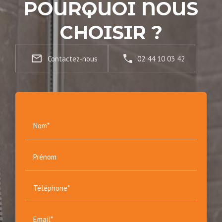
POURQUOI NOUS
CHOISIR ?
mail_outline
Contactez-nous
02 44 10 03 42
Nom*
Prénom
Téléphone*
Email*